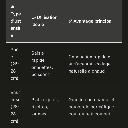
🔥
Type
🍳 Utilisation
d'ust
✅ Avantage principal
idéale
ensil
e
Poêl
Saisie
e
Conduction rapide et
rapide,
(26-
surface anti-collage
omelettes,
28
naturelle à chaud
poissons
cm)
Saut
euse
Plats mijotés,
Grande contenance et
(26-
risottos,
couvercle hermétique
28
sauces
pour cuire à couvert
cm)